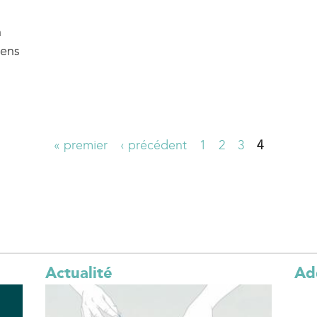
n
sens
« premier
‹ précédent
1
2
3
4
Actualité
Ad