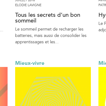
JUILLET 2018
AVRI
ELODIE LAVIGNE
PATR
Tous les secrets d’un bon
Hy
sommeil
Le 
Le sommeil permet de recharger les
...
adjo
batteries, mais aussi de consolider les
apprentissages et les...
Mieux-vivre
Mi