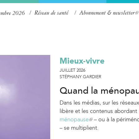
Aller
Réseau de santé
Abonnement & newsletter
(
tembre 2026
au
l
contenu
i
principal
n
k
Mieux-vivre
i
s
JUILLET 2026
STÉPHANY GARDIER
e
x
Quand la ménopause
t
Dans les médias, sur les réseau
e
libère et les contenus abordant 
r
ménopause
(
– ou à la périmén
n
– se multiplient.
l
a
i