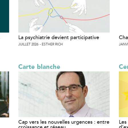
s
La psychiatrie devient participative
Cha
JUILLET 2026
ESTHER RICH
JANVI
Carte blanche
Cer
Cap vers les nouvelles urgences : entre
Les 
croissance et réseau
d’e