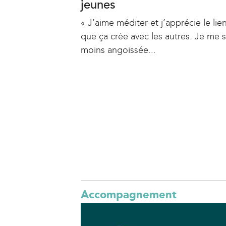
jeunes
« J’aime méditer et j’apprécie le lie
que ça crée avec les autres. Je me 
moins angoissée...
P
a
g
e
s
Accompagnement