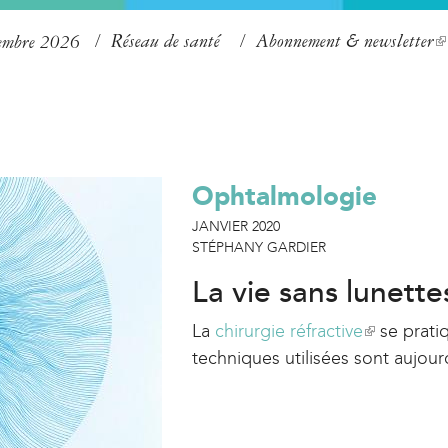
Aller
Réseau de santé
Abonnement & newsletter
(
tembre 2026
au
l
contenu
i
principal
n
k
Ophtalmologie
i
s
JANVIER 2020
STÉPHANY GARDIER
e
x
La vie sans lunette
t
La
chirurgie réfractive
(
se prati
e
techniques utilisées sont aujour
l
r
i
n
n
a
k