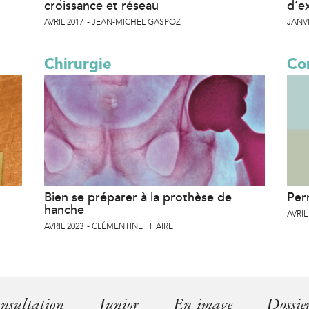
croissance et réseau
d’e
AVRIL 2017
JEAN-MICHEL GASPOZ
JANVI
Chirurgie
Co
Bien se préparer à la prothèse de
Per
hanche
AVRIL
AVRIL 2023
CLÉMENTINE FITAIRE
nsultation
Junior
En image
Dossie