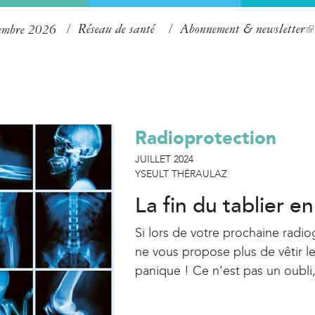
Aller
Réseau de santé
Abonnement & newsletter
(
tembre 2026
au
l
contenu
i
principal
n
k
Radioprotection
i
s
JUILLET 2024
YSEULT THÉRAULAZ
e
x
La fin du tablier e
t
Si lors de votre prochaine radio
e
ne vous propose plus de vêtir le
r
panique ! Ce n’est pas un oubli
n
a