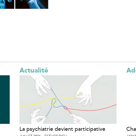
l
)
Actualité
Ad
s
La psychiatrie devient participative
Cha