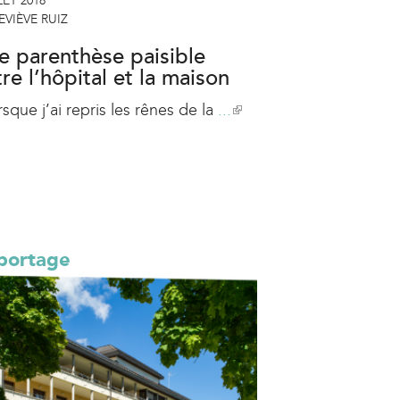
LET 2018
VIÈVE RUIZ
e parenthèse paisible
re l’hôpital et la maison
sque j’ai repris les rênes de la
...
(
l
i
n
k
i
s
portage
e
x
t
e
r
n