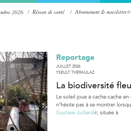
Aller
Réseau de santé
Abonnement & newsletter
(
tembre 2026
au
l
contenu
i
principal
n
k
Reportage
i
s
JUILLET 2026
YSEULT THÉRAULAZ
e
x
La biodiversité fleu
t
Le soleil joue à cache-cache en 
e
n’hésite pas à se montrer lorsqu’i
r
Gustave-Julliard
(
, située à
n
l
a
i