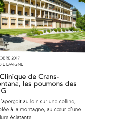
a
l
)
OBRE 2017
IE LAVIGNE
 Clinique de Crans-
ntana, les poumons des
UG
’aperçoit au loin sur une colline,
olée à la montagne, au cœur d’une
ure éclatante....