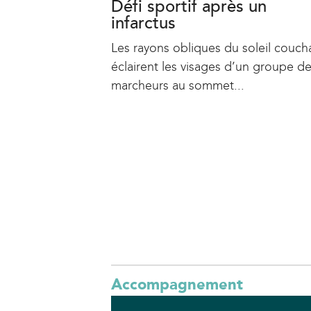
Défi sportif après un
infarctus
Les rayons obliques du soleil couch
éclairent les visages d’un groupe d
marcheurs au sommet...
P
a
g
e
s
Accompagnement