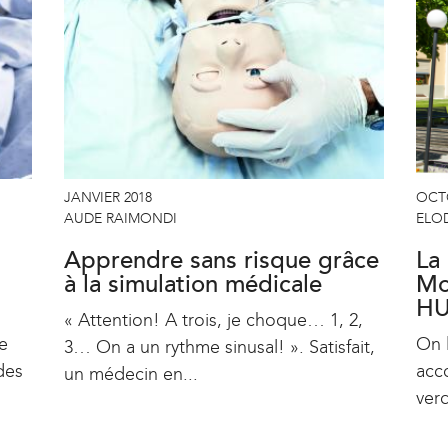
JANVIER 2018
OCT
AUDE RAIMONDI
ELOD
Apprendre sans risque grâce
La
à la simulation médicale
Mo
H
« Attention! A trois, je choque… 1, 2,
e
On l
3… On a un rythme sinusal! ». Satisfait,
des
acc
un médecin en...
verd