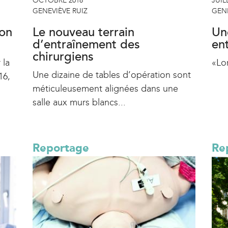
OCTOBRE 2018
JUIL
GENEVIÈVE RUIZ
GENE
ion
Le nouveau terrain
Un
d’entraînement des
ent
chirurgiens
 la
«Lor
Une dizaine de tables d’opération sont
16,
méticuleusement alignées dans une
salle aux murs blancs...
Reportage
Re