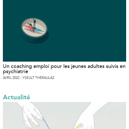
r
n
a
l
)
Un coaching emploi pour les jeunes adultes suivis en
psychiatrie
AVRIL 2022
YSEULT THÉRAULAZ
Actualité