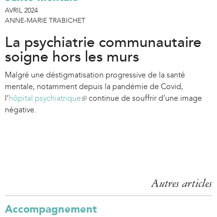
AVRIL 2024
ANNE-MARIE TRABICHET
La psychiatrie communautaire
soigne hors les murs
Malgré une déstigmatisation progressive de la santé
mentale, notamment depuis la pandémie de Covid,
l’
hôpital psychiatrique
(
continue de souffrir d’une image
négative.
l
i
n
k
i
s
e
Autres articles
x
t
Accompagnement
e