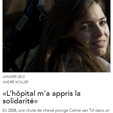
JANVIER 2012
ANDRÉ KOLLER
«L’hôpital m’a appris la
solidarité»
En 2008, une chute de cheval plonge Celine van Till dans un