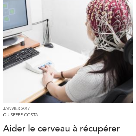
e
x
t
e
r
n
a
l
)
JANVIER 2017
GIUSEPPE COSTA
Aider le cerveau à récupérer