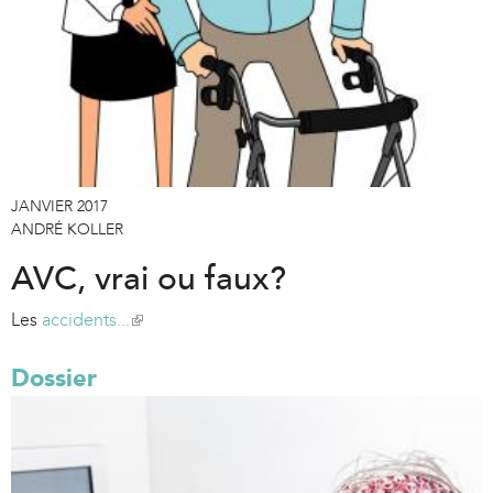
JANVIER 2017
ANDRÉ KOLLER
AVC, vrai ou faux?
Les
accidents...
(
l
i
Dossier
n
k
i
s