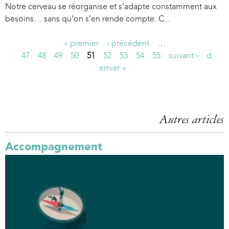
Notre cerveau se réorganise et s’adapte constamment aux
besoins… sans qu’on s’en rende compte. C...
« premier
‹ précédent
…
P
47
48
49
50
51
52
53
54
55
suivant ›
d
ernier »
a
g
e
Autres articles
s
Accompagnement