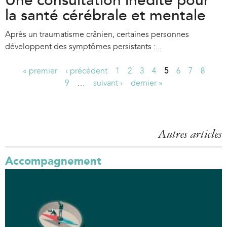
Une consultation inédite pour
la santé cérébrale et mentale
Après un traumatisme crânien, certaines personnes
développent des symptômes persistants :...
« premier
‹ précédent
1
2
3
4
5
6
7
8
P
9
…
suivant ›
dernier »
a
g
Autres articles
e
s
Accompagnement