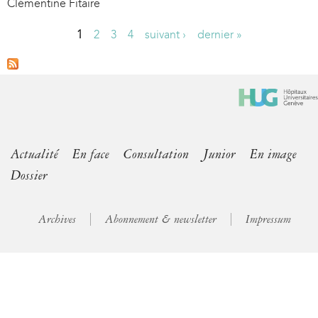
Clémentine Fitaire
1
2
3
4
suivant ›
dernier »
P
a
g
e
s
Actualité
En face
Consultation
Junior
En image
Dossier
Archives
Abonnement & newsletter
Impressum