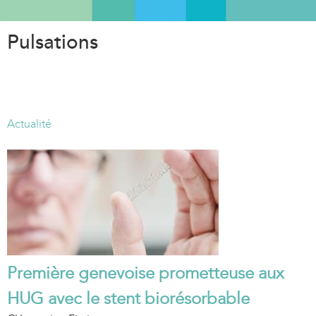
Aller
au
Pulsations
contenu
principal
Actualité
Première genevoise prometteuse aux
HUG avec le stent biorésorbable