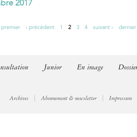
bre 2017
l
)
 premier
‹ précédent
1
2
3
4
suivant ›
dernier
nsultation
Junior
En image
Dossie
Archives
Abonnement & newsletter
Impressum