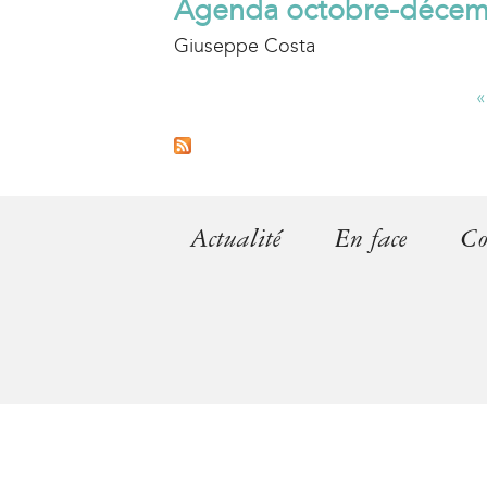
Agenda octobre-décem
Giuseppe Costa
«
P
a
g
Actualité
En face
Co
e
s