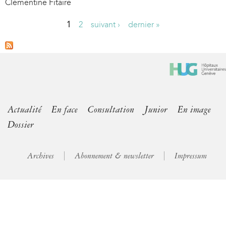
Clémentine Fitaire
1
2
suivant ›
dernier »
P
a
g
e
s
Actualité
En face
Consultation
Junior
En image
Dossier
Archives
Abonnement & newsletter
Impressum