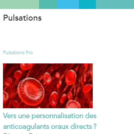
Aller
au
Pulsations
contenu
principal
Pulsations Pro
Vers une personnalisation des
anticoagulants oraux directs ?