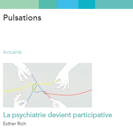
Aller
au
Pulsations
contenu
principal
Actualité
La psychiatrie devient participative
Esther Rich