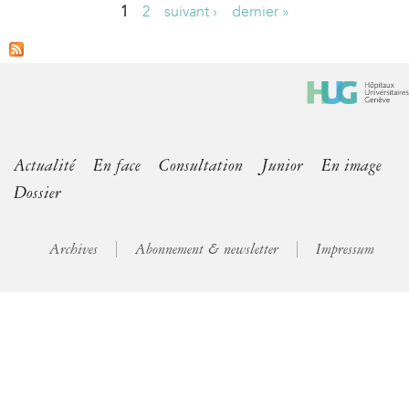
1
2
suivant ›
dernier »
P
a
g
e
s
Actualité
En face
Consultation
Junior
En image
Dossier
Archives
Abonnement & newsletter
Impressum