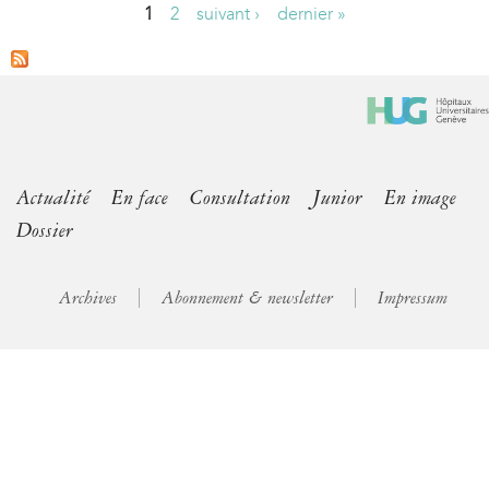
1
2
suivant ›
dernier »
P
a
g
e
s
Actualité
En face
Consultation
Junior
En image
Dossier
Archives
Abonnement & newsletter
Impressum