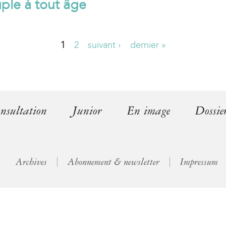
ple à tout âge
l
)
1
2
suivant ›
dernier »
nsultation
Junior
En image
Dossie
Archives
Abonnement & newsletter
Impressum