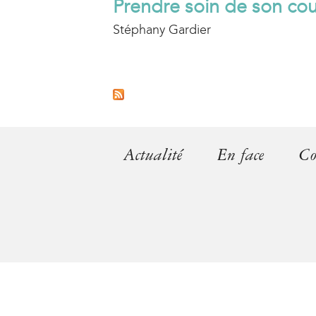
Prendre soin de son cou
Stéphany Gardier
P
a
g
Actualité
En face
Co
e
s