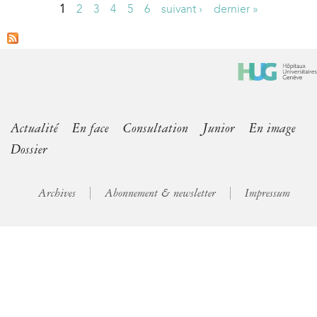
1
2
3
4
5
6
suivant ›
dernier »
P
a
g
e
s
Actualité
En face
Consultation
Junior
En image
Dossier
Archives
Abonnement & newsletter
Impressum