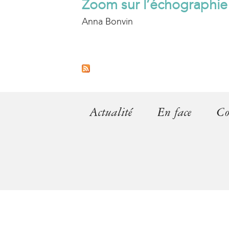
Zoom sur l’échographie
Anna Bonvin
P
a
g
Actualité
En face
Co
e
s