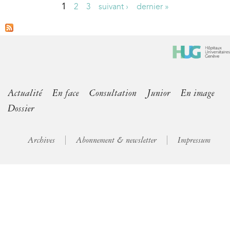
1
2
3
suivant ›
dernier »
P
a
g
e
s
Actualité
En face
Consultation
Junior
En image
Dossier
Archives
Abonnement & newsletter
Impressum