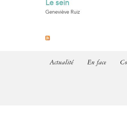
Le sein
Geneviève Ruiz
P
a
g
Actualité
En face
Co
e
s