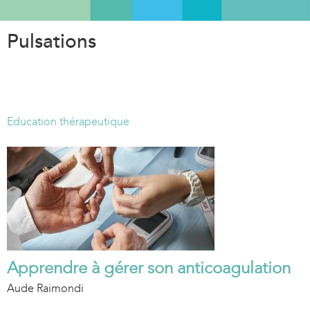
Aller
au
Pulsations
contenu
principal
Education thérapeutique
Apprendre à gérer son anticoagulation
Aude Raimondi