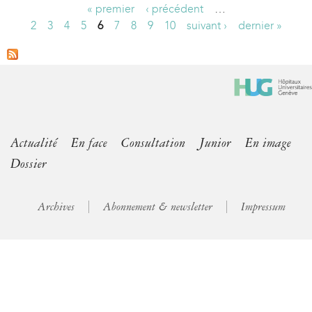
« premier
‹ précédent
…
P
2
3
4
5
6
7
8
9
10
suivant ›
dernier »
a
g
e
s
Actualité
En face
Consultation
Junior
En image
Dossier
Archives
Abonnement & newsletter
Impressum