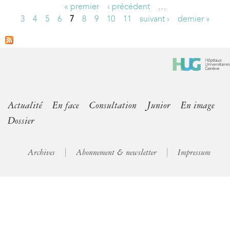
« premier
‹ précédent
…
P
3
4
5
6
7
8
9
10
11
suivant ›
dernier »
a
g
e
s
Actualité
En face
Consultation
Junior
En image
Dossier
Archives
Abonnement & newsletter
Impressum