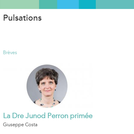
Aller
au
Pulsations
contenu
principal
Brèves
La Dre Junod Perron primée
Giuseppe Costa