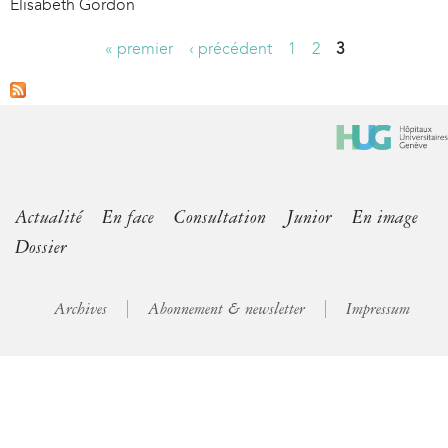
Elisabeth Gordon
« premier
‹ précédent
1
2
3
P
a
g
e
s
Actualité
En face
Consultation
Junior
En image
Dossier
Archives
Abonnement & newsletter
Impressum