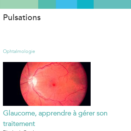
Aller
au
Pulsations
contenu
principal
Ophtalmologie
Glaucome, apprendre à gérer son
traitement