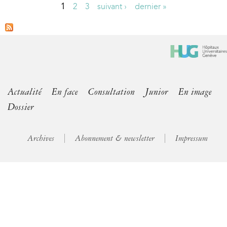
1
2
3
suivant ›
dernier »
P
a
g
e
s
Actualité
En face
Consultation
Junior
En image
Dossier
Archives
Abonnement & newsletter
Impressum