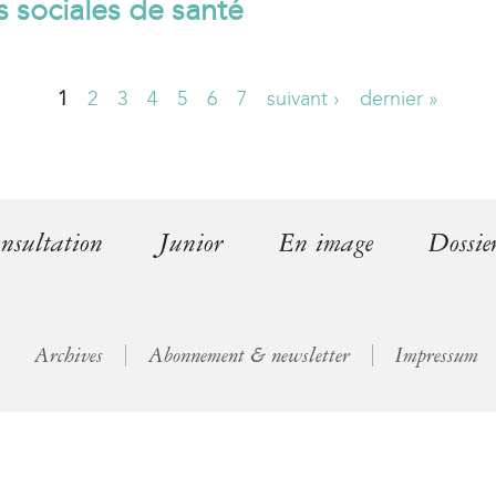
és sociales de santé
l
)
1
2
3
4
5
6
7
suivant ›
dernier »
nsultation
Junior
En image
Dossie
Archives
Abonnement & newsletter
Impressum