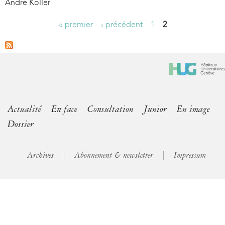
André Koller
« premier
‹ précédent
1
2
P
a
g
e
s
Actualité
En face
Consultation
Junior
En image
Dossier
Archives
Abonnement & newsletter
Impressum