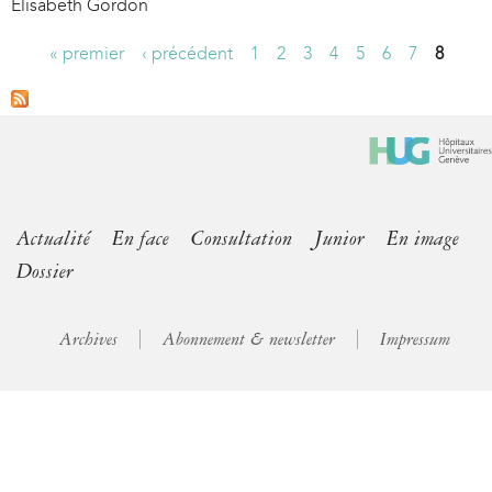
Elisabeth Gordon
« premier
‹ précédent
1
2
3
4
5
6
7
8
P
a
g
e
s
Actualité
En face
Consultation
Junior
En image
Dossier
Archives
Abonnement & newsletter
Impressum