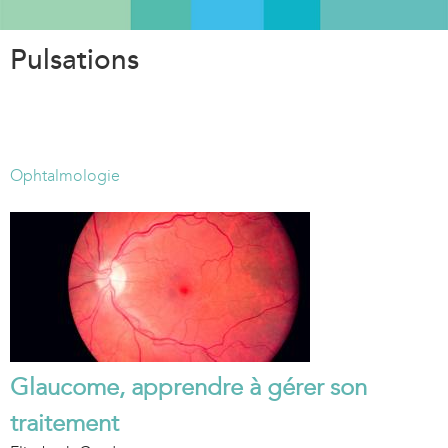
Aller
au
Pulsations
contenu
principal
Ophtalmologie
Glaucome, apprendre à gérer son
traitement