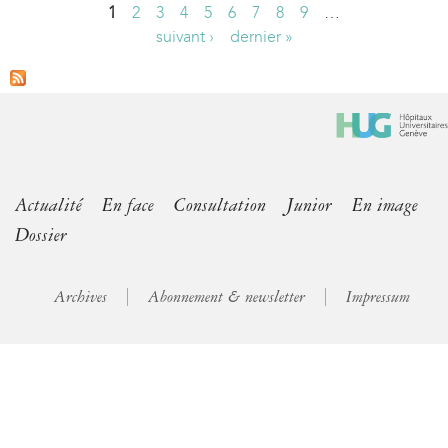
1
2
3
4
5
6
7
8
9
…
P
suivant ›
dernier »
a
g
e
s
Actualité
En face
Consultation
Junior
En image
Dossier
Archives
Abonnement & newsletter
Impressum