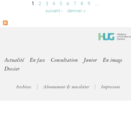
1
2
3
4
5
6
7
8
9
…
P
suivant ›
dernier »
a
g
e
s
Actualité
En face
Consultation
Junior
En image
Dossier
Archives
Abonnement & newsletter
Impressum