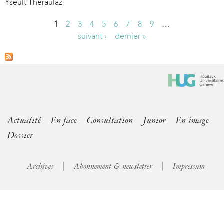
Yseult Théraulaz
1
2
3
4
5
6
7
8
9
…
P
suivant ›
dernier »
a
g
e
s
Actualité
En face
Consultation
Junior
En image
Dossier
Archives
Abonnement & newsletter
Impressum