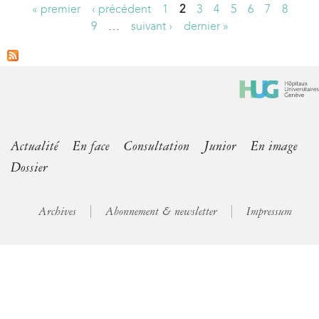
« premier
‹ précédent
1
2
3
4
5
6
7
8
P
9
…
suivant ›
dernier »
a
g
e
s
Actualité
En face
Consultation
Junior
En image
Dossier
Archives
Abonnement & newsletter
Impressum