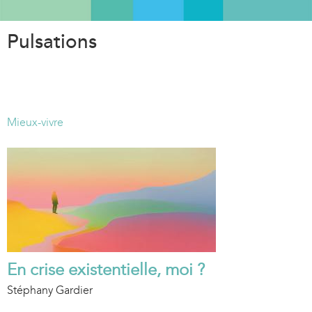
Aller
au
Pulsations
contenu
principal
Mieux-vivre
En crise existentielle, moi ?
Stéphany Gardier