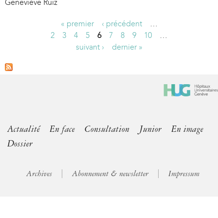
Geneviève Ruiz
« premier
‹ précédent
…
P
2
3
4
5
6
7
8
9
10
…
suivant ›
dernier »
a
g
e
s
Actualité
En face
Consultation
Junior
En image
Dossier
Archives
Abonnement & newsletter
Impressum