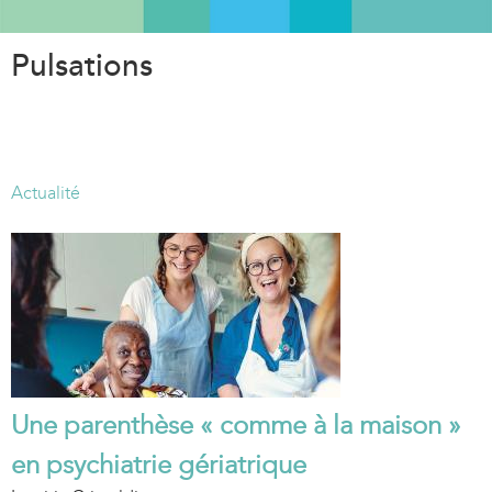
Aller
au
Pulsations
contenu
principal
Actualité
Une parenthèse « comme à la maison »
en psychiatrie gériatrique