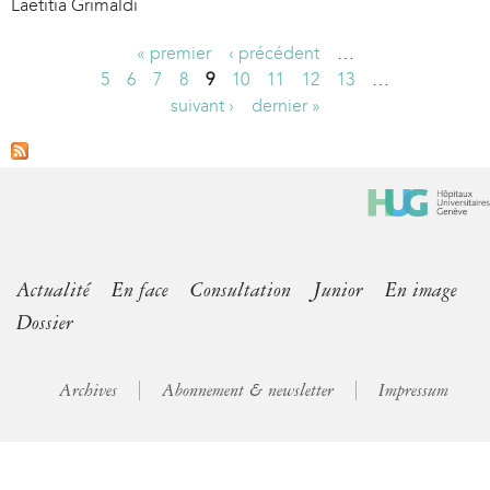
Laetitia Grimaldi
« premier
‹ précédent
…
P
5
6
7
8
9
10
11
12
13
…
suivant ›
dernier »
a
g
e
s
Actualité
En face
Consultation
Junior
En image
Dossier
Archives
Abonnement & newsletter
Impressum