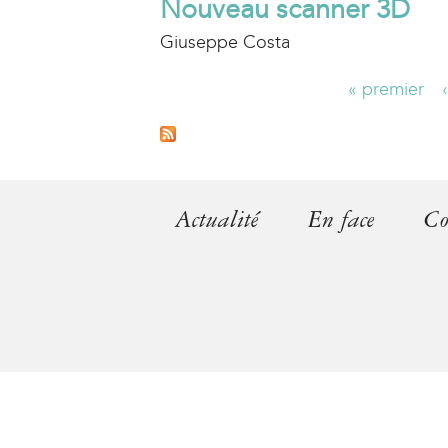
Nouveau scanner 3D
Giuseppe Costa
« premier
P
a
g
Actualité
En face
Co
e
s