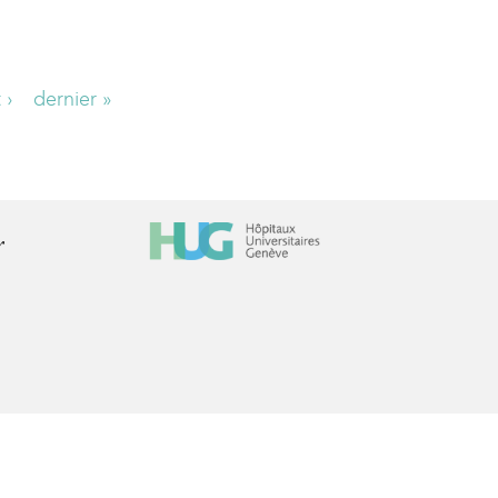
 ›
dernier »
r