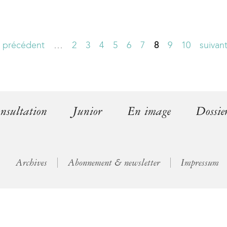
l
)
‹ précédent
…
2
3
4
5
6
7
8
9
10
suivant
nsultation
Junior
En image
Dossie
Archives
Abonnement & newsletter
Impressum