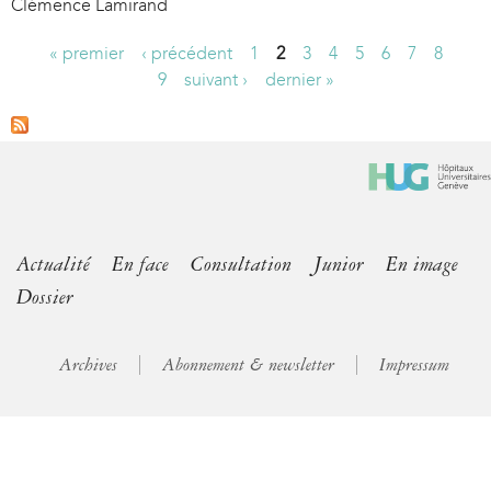
Clémence Lamirand
« premier
‹ précédent
1
2
3
4
5
6
7
8
P
9
suivant ›
dernier »
a
g
e
s
Actualité
En face
Consultation
Junior
En image
Dossier
Archives
Abonnement & newsletter
Impressum