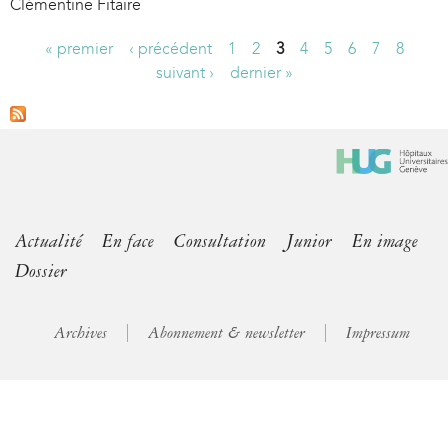
Clémentine Fitaire
« premier
‹ précédent
1
2
3
4
5
6
7
8
P
suivant ›
dernier »
a
g
e
s
Actualité
En face
Consultation
Junior
En image
Dossier
Archives
Abonnement & newsletter
Impressum