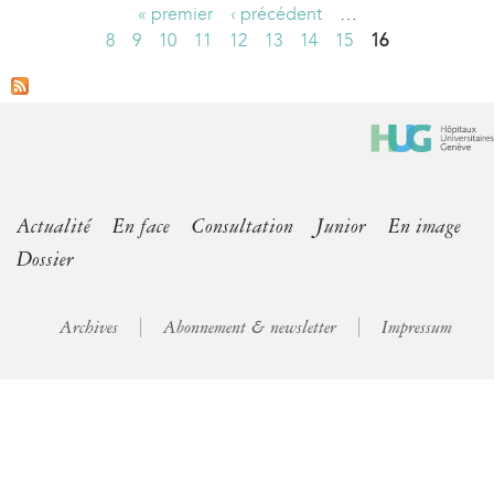
« premier
‹ précédent
…
P
8
9
10
11
12
13
14
15
16
a
g
e
s
Actualité
En face
Consultation
Junior
En image
Dossier
Archives
Abonnement & newsletter
Impressum