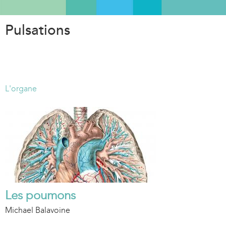
Aller
au
Pulsations
contenu
principal
L'organe
Les poumons
Michael Balavoine