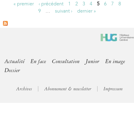
« premier
‹ précédent
1
2
3
4
5
6
7
8
P
9
…
suivant ›
dernier »
a
g
e
s
Actualité
En face
Consultation
Junior
En image
Dossier
Archives
Abonnement & newsletter
Impressum