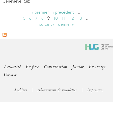
Geneviève Ruiz
« premier
‹ précédent
…
P
5
6
7
8
9
10
11
12
13
…
suivant ›
dernier »
a
g
e
s
Actualité
En face
Consultation
Junior
En image
Dossier
Archives
Abonnement & newsletter
Impressum