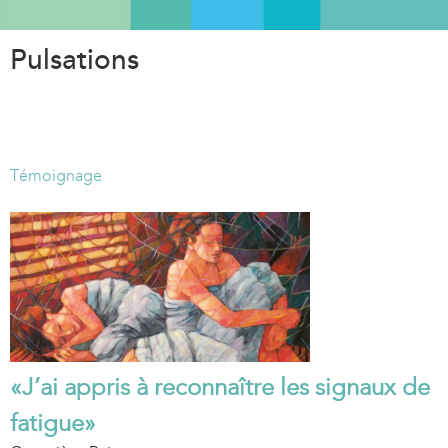
Aller
au
Pulsations
contenu
principal
Témoignage
«J’ai appris à reconnaître les signaux de
fatigue»