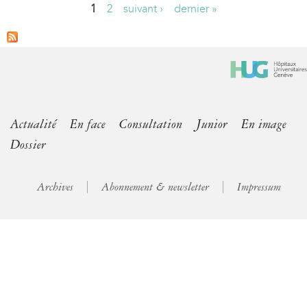
1
2
suivant ›
dernier »
P
a
g
e
s
Actualité
En face
Consultation
Junior
En image
Dossier
Archives
Abonnement & newsletter
Impressum