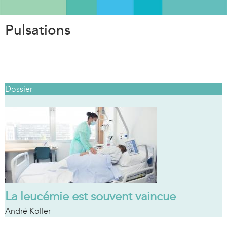
Aller
au
Pulsations
contenu
principal
Dossier
La leucémie est souvent vaincue
André Koller