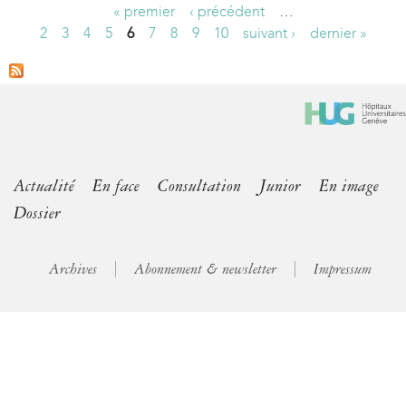
« premier
‹ précédent
…
P
2
3
4
5
6
7
8
9
10
suivant ›
dernier »
a
g
e
s
Actualité
En face
Consultation
Junior
En image
Dossier
Archives
Abonnement & newsletter
Impressum