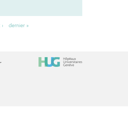
 ›
dernier »
r