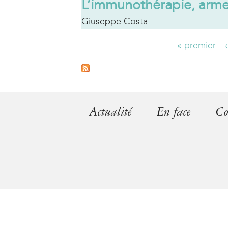
L’immunothérapie, arme
Giuseppe Costa
« premier
P
a
g
Actualité
En face
Co
e
s