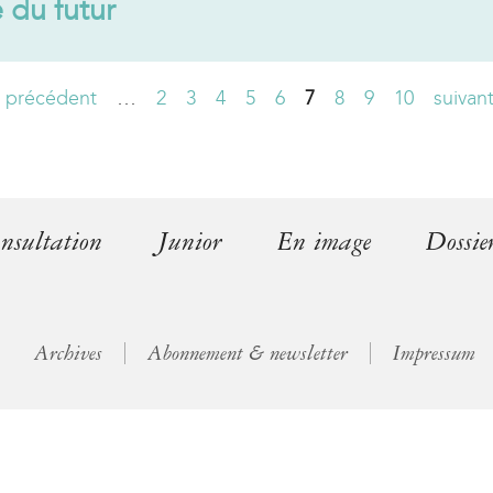
 du futur
l
)
‹ précédent
…
2
3
4
5
6
7
8
9
10
suivant
nsultation
Junior
En image
Dossie
Archives
Abonnement & newsletter
Impressum