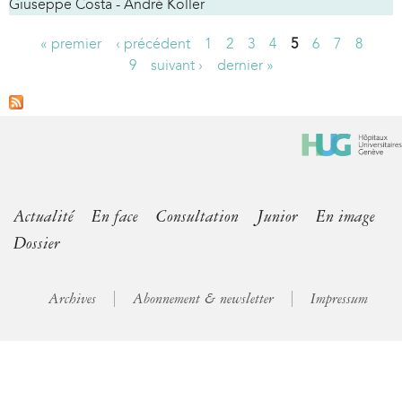
Giuseppe Costa - André Koller
« premier
‹ précédent
1
2
3
4
5
6
7
8
P
9
suivant ›
dernier »
a
g
e
s
Actualité
En face
Consultation
Junior
En image
Dossier
Archives
Abonnement & newsletter
Impressum