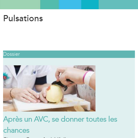
Aller
au
Pulsations
contenu
principal
Dossier
Après un AVC, se donner toutes les
chances