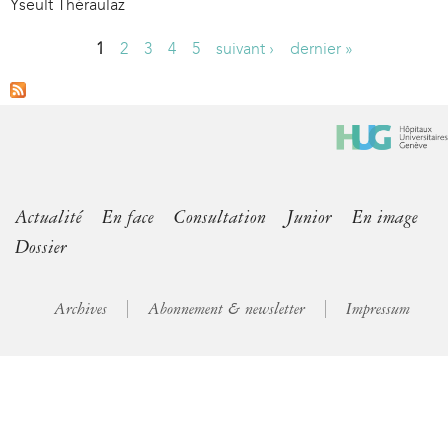
Yseult Théraulaz
1
2
3
4
5
suivant ›
dernier »
P
a
g
e
s
Actualité
En face
Consultation
Junior
En image
Dossier
Archives
Abonnement & newsletter
Impressum