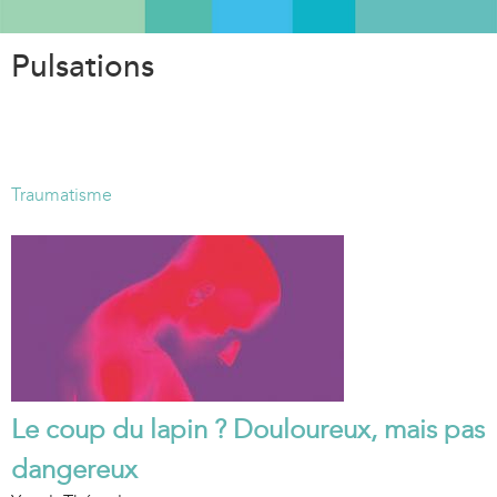
Aller
au
Pulsations
contenu
principal
Traumatisme
Le coup du lapin ? Douloureux, mais pas
dangereux