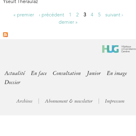
Yseult Théraulaz
« premier
‹ précédent
1
2
3
4
5
suivant ›
P
dernier »
a
g
e
s
Actualité
En face
Consultation
Junior
En image
Dossier
Archives
Abonnement & newsletter
Impressum