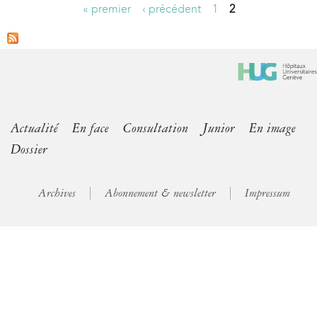
« premier
‹ précédent
1
2
P
a
g
e
s
Actualité
En face
Consultation
Junior
En image
Dossier
Archives
Abonnement & newsletter
Impressum