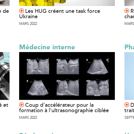
e de
Les HUG créent une task force
R
Ukraine
cha
MARS 2022
MARS
Médecine interne
Ph
é et
Coup d’accélérateur pour la
D
formation à l’ultrasonographie ciblée
tra
MARS 2022
SEPT