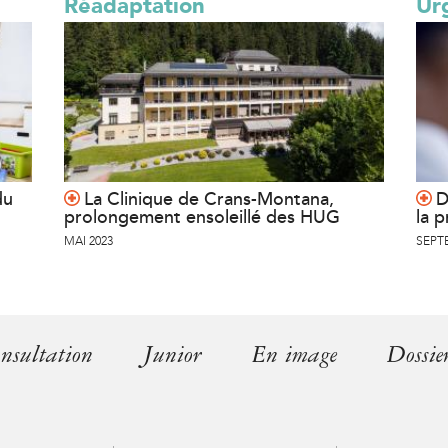
Réadaptation
Ur
du
La Clinique de Crans-Montana,
D
prolongement ensoleillé des HUG
la p
MAI 2023
SEPT
nsultation
Junior
En image
Dossie