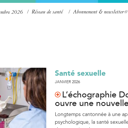
Aller
Réseau de santé
Abonnement & newsletter
(
tembre 2026
au
l
contenu
i
principal
n
k
i
s
Santé sexuelle
e
x
JANVIER 2026
t
L’échographie Do
e
ouvre une nouvelle
r
Longtemps cantonnée à une ap
n
psychologique, la santé sexuell
a