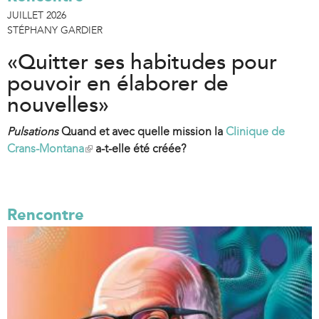
JUILLET 2026
STÉPHANY GARDIER
«Quitter ses habitudes pour
pouvoir en élaborer de
nouvelles»
Pulsations
Quand et avec quelle mission la
Clinique de
Crans-Montana
(
a-t-elle été créée?
l
i
n
Rencontre
k
i
s
e
x
t