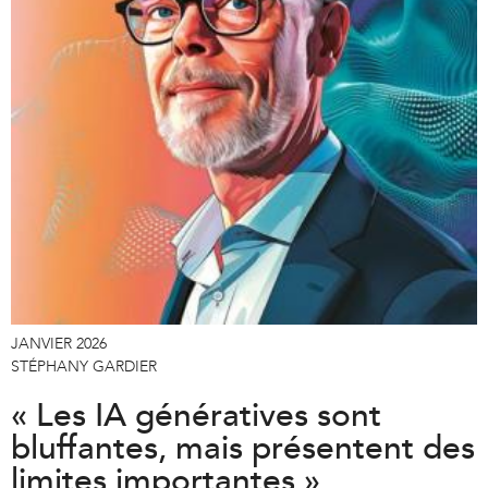
e
r
n
a
l
)
JANVIER 2026
STÉPHANY GARDIER
« Les IA génératives sont
bluffantes, mais présentent des
limites importantes »