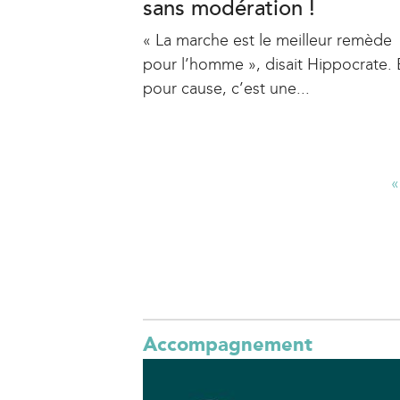
sans modération !
« La marche est le meilleur remède
pour l’homme », disait Hippocrate. 
pour cause, c’est une...
«
P
a
g
e
s
Accompagnement