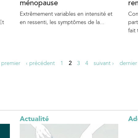
ménopause
re
Extrêmement variables en intensité et
Com
Et
en ressenti, les symptômes de la...
par
fait 
 premier
‹ précédent
1
2
3
4
suivant ›
dernier
Actualité
Ad