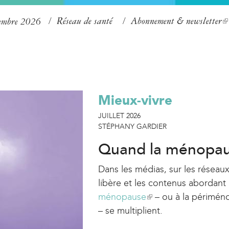
Aller
Réseau de santé
Abonnement & newsletter
(
tembre 2026
au
l
contenu
i
principal
n
k
Mieux-vivre
i
s
JUILLET 2026
STÉPHANY GARDIER
e
x
Quand la ménopause
t
Dans les médias, sur les réseau
e
libère et les contenus abordant 
r
ménopause
(
– ou à la périmén
n
– se multiplient.
l
a
i