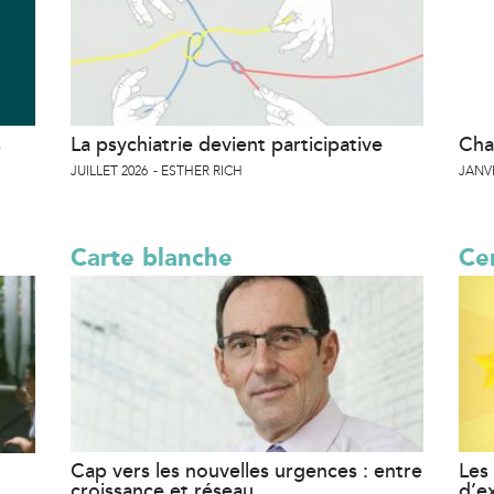
s
La psychiatrie devient participative
Cha
JUILLET 2026
ESTHER RICH
JANVI
Carte blanche
Cer
Cap vers les nouvelles urgences : entre
Les 
croissance et réseau
d’e