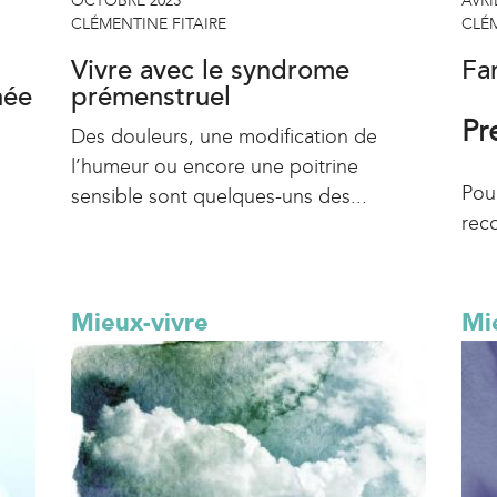
OCTOBRE 2023
AVRI
CLÉMENTINE FITAIRE
CLÉM
Vivre avec le syndrome
Fa
née
prémenstruel
Pr
Des douleurs, une modification de
l’humeur ou encore une poitrine
Pour
sensible sont quelques-uns des...
rec
Mieux-vivre
Mi